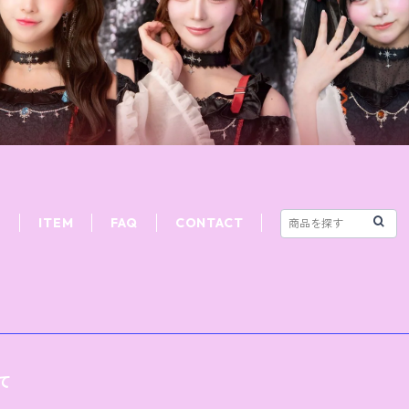
T
ITEM
FAQ
CONTACT
て